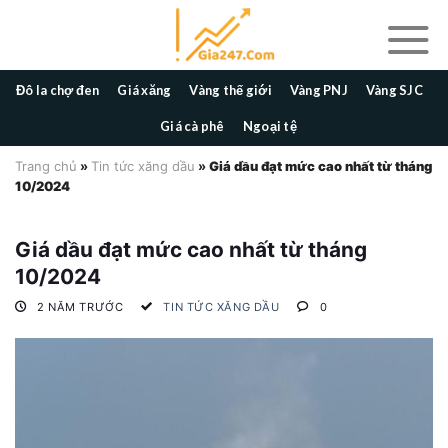
Skip
to
content
Đô la chợ đen
Giá xăng
Vàng thế giới
Vàng PNJ
Vàng SJC
Giá cà phê
Ngoại tệ
Trang chủ
»
Tin tức xăng dầu
»
Giá dầu đạt mức cao nhất từ tháng
10/2024
Giá dầu đạt mức cao nhất từ tháng
10/2024
2 NĂM TRƯỚC
TIN TỨC XĂNG DẦU
0