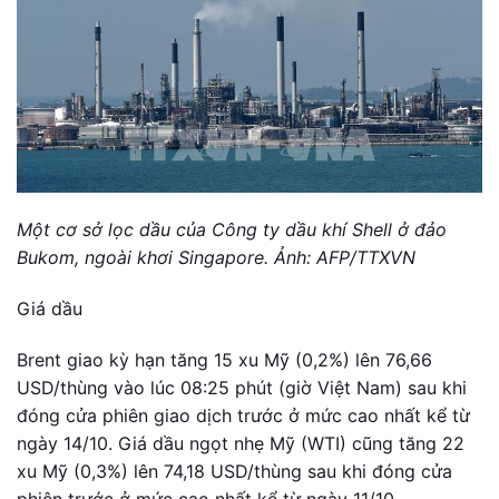
Một cơ sở lọc dầu của Công ty dầu khí Shell ở đảo
Bukom, ngoài khơi Singapore. Ảnh: AFP/TTXVN
Giá dầu
Brent giao kỳ hạn tăng 15 xu Mỹ (0,2%) lên 76,66
USD/thùng vào lúc 08:25 phút (giờ Việt Nam) sau khi
đóng cửa phiên giao dịch trước ở mức cao nhất kể từ
ngày 14/10. Giá dầu ngọt nhẹ Mỹ (WTI) cũng tăng 22
xu Mỹ (0,3%) lên 74,18 USD/thùng sau khi đóng cửa
phiên trước ở mức cao nhất kể từ ngày 11/10.