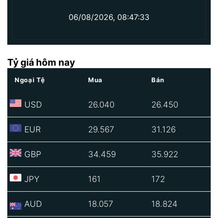
06/08/2026, 08:47:33
Tỷ giá hôm nay
Ngoại Tệ
Mua
Bán
USD
26.040
26.450
EUR
29.567
31.126
GBP
34.459
35.922
JPY
161
172
AUD
18.057
18.824